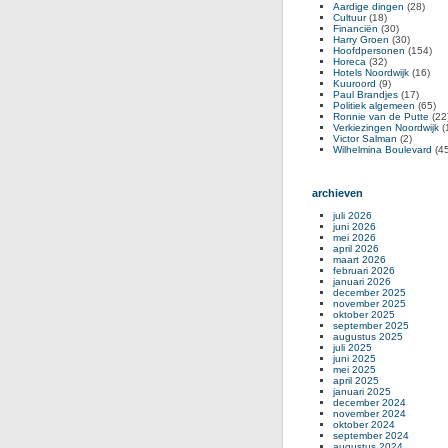
Aardige dingen
(28)
Cultuur
(18)
Financiën
(30)
Harry Groen
(30)
Hoofdpersonen
(154)
Horeca
(32)
Hotels Noordwijk
(16)
Kuuroord
(9)
Paul Brandjes
(17)
Politiek algemeen
(65)
Ronnie van de Putte
(22
Verkiezingen Noordwijk
(
Victor Salman
(2)
Wilhelmina Boulevard
(45
archieven
juli 2026
juni 2026
mei 2026
april 2026
maart 2026
februari 2026
januari 2026
december 2025
november 2025
oktober 2025
september 2025
augustus 2025
juli 2025
juni 2025
mei 2025
april 2025
januari 2025
december 2024
november 2024
oktober 2024
september 2024
augustus 2024