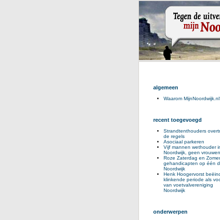
algemeen
Waarom MijnNoordwijk.nl
recent toegevoegd
Strandtenthouders overt
de regels
Asociaal parkeren
Vijf mannen wethouder i
Noordwijk, geen vrouwe
Roze Zaterdag en Zomer
gehandicapten op één d
Noordwijk
Henk Hoogervorst beëind
klinkende periode als voo
van voetvalvereniging
Noordwijk
onderwerpen