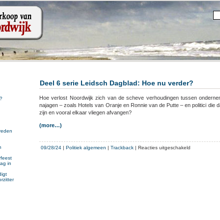
Deel 6 serie Leidsch Dagblad: Hoe nu verder?
Hoe verlost Noordwijk zich van de scheve verhoudingen tussen onderne
?
najagen – zoals Hotels van Oranje en Ronnie van de Putte – en politici die
zijn en vooral elkaar vliegen afvangen?
(more…)
reden
voor
n
09/28/24
|
Politiek algemeen
|
Trackback
|
Reacties uitgeschakeld
n
Deel
feest
ag in
6
serie
igt
rzitter
Leidsch
Dagblad:
Hoe
nu
verder?