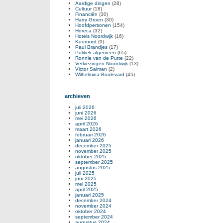
Aardige dingen
(28)
Cultuur
(18)
Financiën
(30)
Harry Groen
(30)
Hoofdpersonen
(154)
Horeca
(32)
Hotels Noordwijk
(16)
Kuuroord
(9)
Paul Brandjes
(17)
Politiek algemeen
(65)
Ronnie van de Putte
(22)
Verkiezingen Noordwijk
(13)
Victor Salman
(2)
Wilhelmina Boulevard
(45)
archieven
juli 2026
juni 2026
mei 2026
april 2026
maart 2026
februari 2026
januari 2026
december 2025
november 2025
oktober 2025
september 2025
augustus 2025
juli 2025
juni 2025
mei 2025
april 2025
januari 2025
december 2024
november 2024
oktober 2024
september 2024
augustus 2024