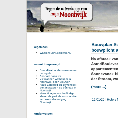
Bouwplan So
algemeen
bouwplicht a
Waarom MijnNoordwijk.nl?
Na afbraak van
AstridBoulev
recent toegevoegd
appartemente
Strandtenthouders overtreden
de regels
Sonnevanck No
Asociaal parkeren
der Stroom, w
Vijf mannen wethouder in
Noordwijk, geen vrouwen
Roze Zaterdag en Zomerfeest
(more…)
gehandicapten op één dag in
Noordwijk
Henk Hoogervorst beëindigt
klinkende periode als voorzitter
12/01/25
|
Hotels 
van voetvalvereniging
Noordwijk
onderwerpen