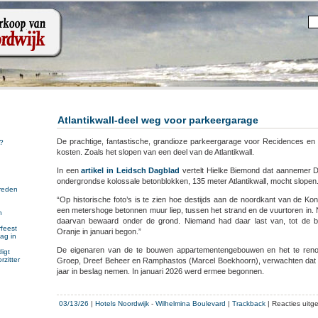
Atlantikwall-deel weg voor parkeergarage
De prachtige, fantastische, grandioze parkeergarage voor Recidences en
?
kosten. Zoals het slopen van een deel van de Atlantikwall.
In een
artikel in Leidsch Dagblad
vertelt Hielke Biemond dat aannemer D
ondergrondse kolossale betonblokken, 135 meter Atlantikwall, mocht slopen
reden
“Op historische foto’s is te zien hoe destijds aan de noordkant van de Ko
een metershoge betonnen muur liep, tussen het strand en de vuurtoren in. 
n
daarvan bewaard onder de grond. Niemand had daar last van, tot de
n
feest
Oranje in januari begon.”
ag in
De eigenaren van de te bouwen appartementengebouwen en het te reno
igt
rzitter
Groep, Dreef Beheer en Ramphastos (Marcel Boekhoorn), verwachten dat
jaar in beslag nemen. In januari 2026 werd ermee begonnen.
03/13/26
|
Hotels Noordwijk
-
Wilhelmina Boulevard
|
Trackback
|
Reacties uitg