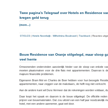
Twee pagina’s Telegraaf over Hotels en Residence va
kregen geld terug
(more…)
07/01/23
|
Hotels Noordwijk
-
Wilhelmina Boulevard
|
Trackback
|
Reacties uitg
Bouw Residence van Oranje stilgelegd, maar sloop ga
veel herrie
Omwonenden ondervinden aanzienlijk hinder van de sloop van enkele van
moeten plaatsmaken voor de drie flats met appartementen. Daarvan is d
majeure financiële problemen.
Eigenaren Bram Mol en Charles de Boer hebben voor hun beoogde Resid
appartementen, naar zeggen van de makelaars, de helft nog niet verkocht.
Aan de andere kant wil Dura Vermeer dat de rekeningen worden voldaan, du
Daar loopt het spaak en daarom is de bouw stilgelegd. De officiële rede
prijzen van bouwmaterialen. Dat zou uitstel van een half jaar noodzakelijk 
hotel, met een andere aannemer, gaat wel door.