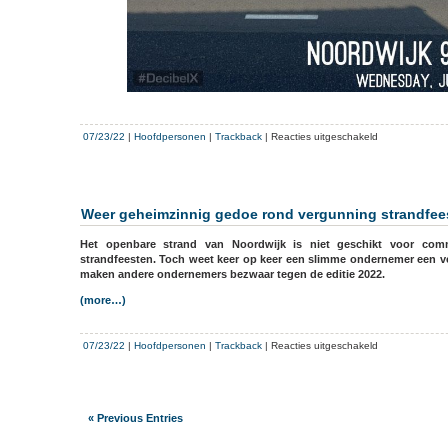
voor
07/23/22
|
Hoofdpersonen
|
Trackback
|
Reacties uitgeschakeld
Bouw
Residence
van
Oranje
Weer geheimzinnig gedoe rond vergunning strandfee
stilgelegd,
maar
Het openbare strand van Noordwijk is niet geschikt voor comme
sloop
strandfeesten. Toch weet keer op keer een slimme ondernemer een ve
gaat
maken andere ondernemers bezwaar tegen de editie 2022.
door
(more…)
met
te
veel
voor
07/23/22
|
Hoofdpersonen
|
Trackback
|
Reacties uitgeschakeld
herrie
Weer
geheimzinnig
gedoe
rond
« Previous Entries
vergunning
strandfeest