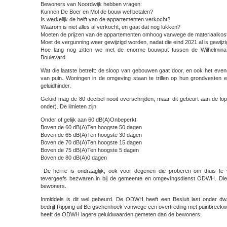
Bewoners van Noordwijk hebben vragen:
Kunnen De Boer en Mol de bouw wel betalen?
Is werkelijk de helft van de appartementen verkocht?
Waarom is niet alles al verkocht, en gaat dat nog lukken?
Moeten de prijzen van de appartementen omhoog vanwege de materiaalkos
Moet de vergunning weer gewijzigd worden, nadat die eind 2021 al is gewijz
Hoe lang nog zitten we met de enorme bouwput tussen de Wilhelmina 
Boulevard
Wat die laatste betreft: de sloop van gebouwen gaat door, en ook het even
van puin. Woningen in de omgeving staan te trillen op hun grondvesten 
geluidhinder.
Geluid mag de 80 decibel nooit overschrijden, maar dit gebeurt aan de lop
onder). De limieten zijn:
Onder of gelijk aan 60 dB(A)Onbeperkt
Boven de 60 dB(A)Ten hoogste 50 dagen
Boven de 65 dB(A)Ten hoogste 30 dagen
Boven de 70 dB(A)Ten hoogste 15 dagen
Boven de 75 dB(A)Ten hoogste 5 dagen
Boven de 80 dB(A)0 dagen
De herrie is ondraaglijk, ook voor degenen die proberen om thuis te
tevergeefs bezwaren in bij de gemeente en omgevingsdienst ODWH. Die g
bewoners.
Inmiddels is dit wel gebeurd. De ODWH heeft een Besluit last onder 
bedrijf Ripping uit Bergschenhoek vanwege een overtreding met puinbree
heeft de ODWH lagere geluidwaarden gemeten dan de bewoners.