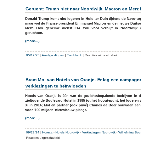
en
hotel
Gerucht: Trump niet naar Noordwijk, Macron en Merz 
weer
op
Donald Trump komt niet logeren in Huis ter Duin tijdens de Navo-top
gang
maar wel de Franse president Emmanuel Macron en de nieuwe Duitse 
onder
Merz. Ook geheime dienst CIA zou voor verblijf in Noordwijk ki
nieuw
geruchten.
bedrijven
(more…)
voor
05/17/25
|
Aardige dingen
|
Trackback
|
Reacties uitgeschakeld
Gerucht:
Trump
niet
naar
Bram Mol van Hotels van Oranje: Er lag een campagn
Noordwijk,
verkiezingen te beïnvloeden
Macron
en
Hotels van Oranje is één van de gezichtsbepalende bedrijven in d
Merz
zieltogende Boulevard Hotel in 1985 tot het hoogtepunt, het logeren
in
Xi in 2014; Mol en partner (ook privé) Charles de Boer bouwden een 
één
voor ’100 miljoen’ nieuwbouw pleegt.
hotel
(more…)
09/28/24
|
Horeca
-
Hotels Noordwijk
-
Verkiezingen Noordwijk
-
Wilhelmina Bou
voor
Reacties uitgeschakeld