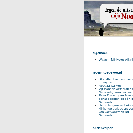
algemeen
Waarom MijnNoordwijk.nl
recent toegevoegd
Strandtenthouders overt
de regels
Asociaal parkeren
Vijf mannen wethouder i
Noordwijk, geen vrouwe
Roze Zaterdag en Zomer
gehandicapten op één d
Noordwijk
Henk Hoogervorst beëind
klinkende periode als voo
van voetvalvereniging
Noordwijk
onderwerpen