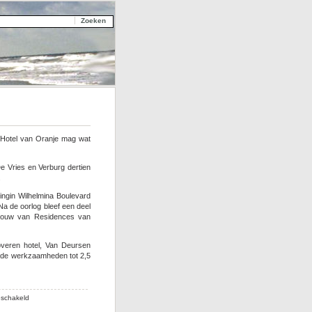
 Hotel van Oranje mag wat
e Vries en Verburg dertien
.
ningin Wilhelmina Boulevard
Na de oorlog bleef een deel
 bouw van Residences van
veren hotel, Van Deursen
 de werkzaamheden tot 2,5
voor
eschakeld
Atlantikwall-