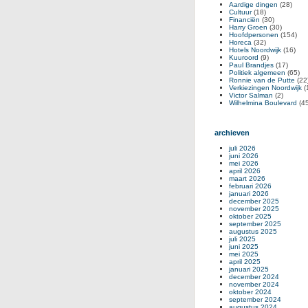
Aardige dingen
(28)
Cultuur
(18)
Financiën
(30)
Harry Groen
(30)
Hoofdpersonen
(154)
Horeca
(32)
Hotels Noordwijk
(16)
Kuuroord
(9)
Paul Brandjes
(17)
Politiek algemeen
(65)
Ronnie van de Putte
(22
Verkiezingen Noordwijk
(
Victor Salman
(2)
Wilhelmina Boulevard
(45
archieven
juli 2026
juni 2026
mei 2026
april 2026
maart 2026
februari 2026
januari 2026
december 2025
november 2025
oktober 2025
september 2025
augustus 2025
juli 2025
juni 2025
mei 2025
april 2025
januari 2025
december 2024
november 2024
oktober 2024
september 2024
augustus 2024