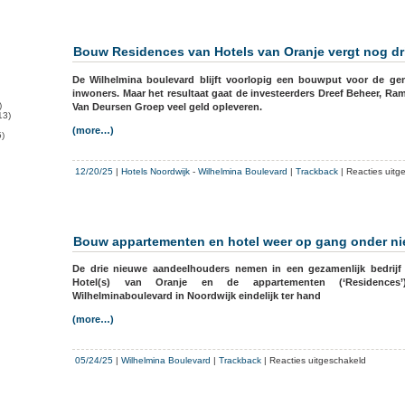
Bouw Residences van Hotels van Oranje vergt nog dri
De Wilhelmina boulevard blijft voorlopig een bouwput voor de g
inwoners. Maar het resultaat gaat de investeerders Dreef Beheer, R
)
Van Deursen Groep veel geld opleveren.
13)
(more…)
)
12/20/25
|
Hotels Noordwijk
-
Wilhelmina Boulevard
|
Trackback
|
Reacties uitg
Bouw appartementen en hotel weer op gang onder ni
De drie nieuwe aandeelhouders nemen in een gezamenlijk bedrijf
Hotel(s) van Oranje en de appartementen (‘Residence
Wilhelminaboulevard in Noordwijk eindelijk ter hand
(more…)
voor
05/24/25
|
Wilhelmina Boulevard
|
Trackback
|
Reacties uitgeschakeld
Bouw
appartem