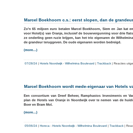
Bram
Mol
van
Hotels
Marcel Boekhoorn c.s.: eerst slopen, dan de grandeur
van
Oranje:
Zo’n 65 miljoen euro betalen Marcel Boekhoorn, Siem en Jan kat en
Er
voor Hotel(s) van Oranje, inclusief de bouwvergunning voor drie fla
lag
ze onderling geen ruzie krijgen, kan het trio eigenaren de Wilhelmi
een
de grandeur teruggeven.
De oude eigenaren worden bedreigd.
campagne
(more…)
klaar
om
de
07/28/24
|
Hotels Noordwijk
-
Wilhelmina Boulevard
|
Trackback
|
Reacties uitg
verkiezingen
te
beïnvloeden
Marcel Boekhoorn wordt mede-eigenaar van Hotels v
Een consortium van Dreef Beheer, Ramphastos Investments en Va
plan de Hotels van Oranje in Noordwijk over te nemen van de huidi
Boer en Bram Mol.
(more…)
05/06/24
|
Horeca
-
Hotels Noordwijk
-
Wilhelmina Boulevard
|
Trackback
|
Reac