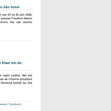
in één hotel
 van 24 en 25 juni 2025,
premier Friedrich Martin
ezen. Het zijn slechts
e klaar om de
e regio Leiden. Van het
 van de Chinese president
bloeiend bedrijf op. Dat
levard
|
Trackback
|