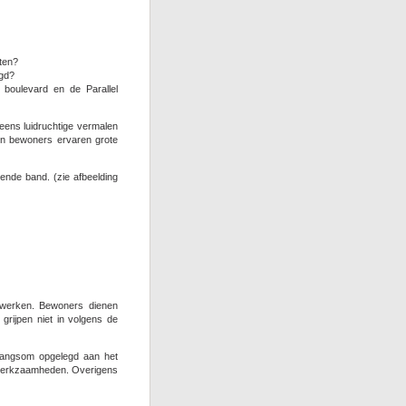
ten?
igd?
boulevard en de Parallel
eens luidruchtige vermalen
en bewoners ervaren grote
ende band. (zie afbeelding
 werken. Bewoners dienen
rijpen niet in volgens de
dwangsom opgelegd aan het
kwerkzaamheden. Overigens