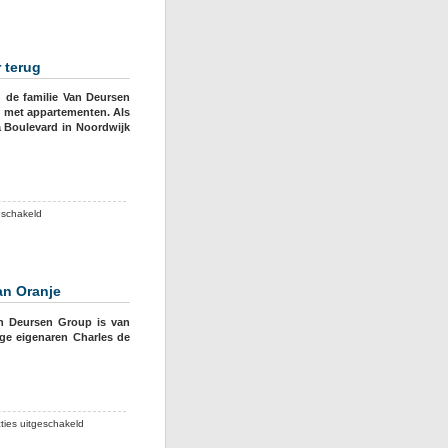
 terug
 de familie Van Deursen
ts met appartementen. Als
na Boulevard in Noordwijk
voor
eschakeld
Marcel
Boekhoorn
c.s.:
eerst
an Oranje
slopen,
dan
n Deursen Group is van
de
ge eigenaren Charles de
grandeur
terug
voor
ties uitgeschakeld
Marcel