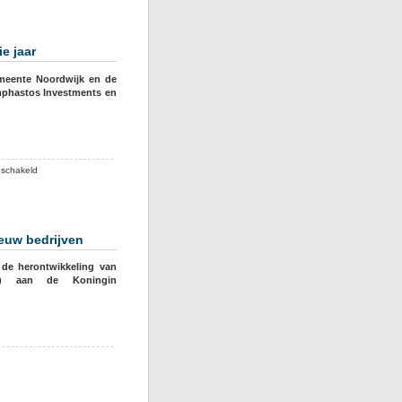
deel
weg
voor
e jaar
parkeergarage
emeente Noordwijk en de
amphastos Investments en
voor
eschakeld
Bouw
Residences
van
Hotels
euw bedrijven
van
Oranje
 de herontwikkeling van
vergt
s’) aan de Koningin
nog
drie
jaar
enten