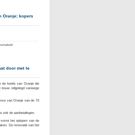
Boekhoorn
wordt
mede-
n Oranje; kopers
eigenaar
van
Hotels
van
Oranje
voor
eschakeld
Twee
pagina’s
Telegraaf
over
at door met te
Hotels
en
Residence
 de hotels van Oranje die
van
e bouw stilgelegd vanwege
Oranje;
kopers
ence van Oranje van de 70
kregen
geld
terug
s ook de aanbetalingen.
n vormt het oplopen van de
maken. De renovatie van het