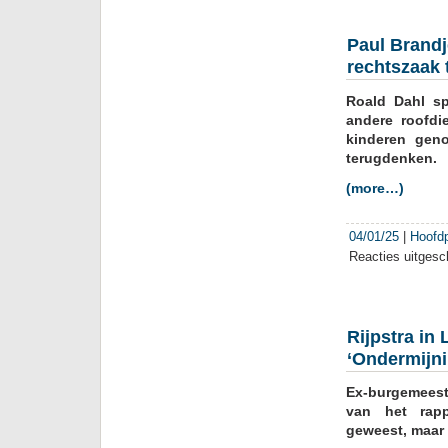
Paul Brandj
rechtszaak 
Roald Dahl sp
andere roofdi
kinderen gen
terugdenken.
(more…)
04/01/25
|
Hoofd
Reacties uitgesc
Rijpstra in
‘Ondermijn
Ex-burgemeeste
van het rapp
geweest, maar e