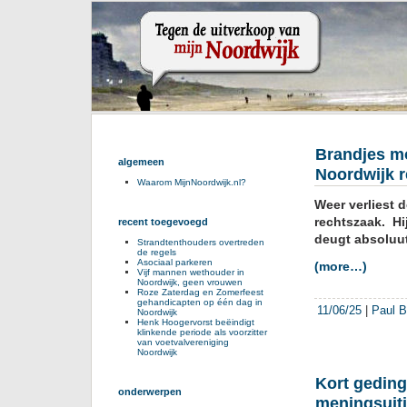
Brandjes mo
algemeen
Noordwijk r
Waarom MijnNoordwijk.nl?
Weer verliest 
rechtszaak. Hi
recent toegevoegd
deugt absoluut
Strandtenthouders overtreden
de regels
Asociaal parkeren
(more…)
Vijf mannen wethouder in
Noordwijk, geen vrouwen
Roze Zaterdag en Zomerfeest
gehandicapten op één dag in
11/06/25
|
Paul B
Noordwijk
Henk Hoogervorst beëindigt
klinkende periode als voorzitter
van voetvalvereniging
Noordwijk
Kort geding
onderwerpen
meningsuiti