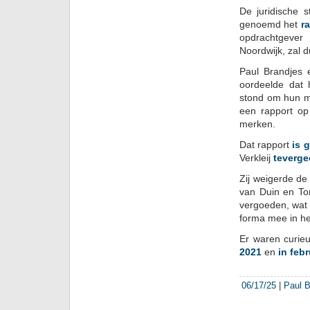
De juridische 
genoemd het
r
opdrachtgever
Noordwijk, zal 
Paul Brandjes 
oordeelde dat 
stond om hun me
een rapport op
merken.
Dat rapport
is 
Verkleij
teverge
Zij weigerde de
van Duin en To
vergoeden, wat
forma mee in he
Er waren curie
2021
en
in feb
06/17/25
|
Paul B