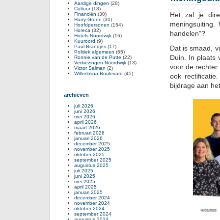
Aardige dingen
(28)
Cultuur
(18)
Het zal je dir
Financiën
(30)
Harry Groen
(30)
meningsuiting.
Hoofdpersonen
(154)
Horeca
(32)
handelen”?
Hotels Noordwijk
(16)
Kuuroord
(9)
Paul Brandjes
(17)
Dat is smaad, v
Politiek algemeen
(65)
Duin. In plaats
Ronnie van de Putte
(22)
Verkiezingen Noordwijk
(13)
voor de rechter
Victor Salman
(2)
Wilhelmina Boulevard
(45)
ook rectificati
bijdrage aan het
archieven
juli 2026
juni 2026
mei 2026
april 2026
maart 2026
februari 2026
januari 2026
december 2025
november 2025
oktober 2025
september 2025
augustus 2025
juli 2025
juni 2025
mei 2025
april 2025
januari 2025
december 2024
november 2024
oktober 2024
september 2024
augustus 2024