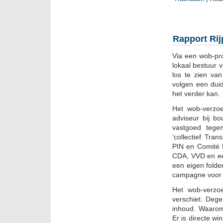
Rapport Rij
Via een wob-pro
lokaal bestuur 
los te zien va
volgen een dui
het verder kan.
Het wob-verzo
adviseur bij b
vastgoed tege
‘collectief Tra
PIN en Comité N
CDA, VVD en ee
een eigen folde
campagne voor d
Het wob-verzoe
verschiet. Deg
inhoud. Waarom
Er is directe w