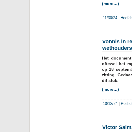
(more…)
11/30/24
|
Hoofd
Vonnis in r
wethouders
Het document 
oftewel het r
op 18 septemb
zitting. Geda
dit stuk.
(more…)
10/12/24
|
Politi
Victor Salm