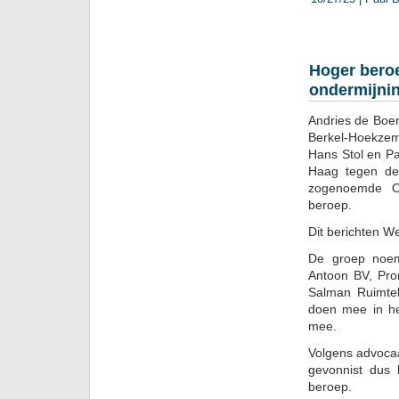
Hoger bero
ondermijni
Andries de Boe
Berkel-Hoekzem
Hans Stol en Pa
Haag tegen de
zogenoemde O
beroep.
Dit berichten W
De groep noemt
Antoon BV, Pro
Salman Ruimteli
doen mee in he
mee.
Volgens advocaa
gevonnist dus 
beroep.