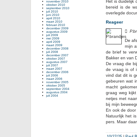
Het is duidelijk
november 2010
oktober 2010
bereid is de wa
september 2010
juli 2010
overlegde docu
juni 2010
april 2010
Reageer
maart 2010
februari 2010
december 2009

P.b
augustus 2009
juli 2009
mei 2009
De afs
april 2009
maart 2009
mijn a
december 2008
de brief te ver
juli 2008
december 2007
Bakker en van D
oktober 2007
augustus 2007
De vraag die bij
juli 2007
maart 2007
de vraag is of
december 2006
vind dat dit is
juli 2006
maart 2006
gebeuren wat in
november 2005
oktober 2005
macht gekome
september 2004
graag weg kijk
augustus 2004
juli 2004
netjes met naam
bij mijn beweeg
En ook de door 
Natuurlijk het 
pers. Maar daar
10/27/25
|
Paul B