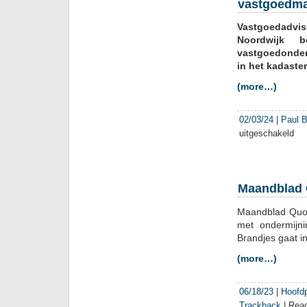
vastgoedma
Vastgoedadvis
Noordwijk 
vastgoedonder
in het kadaste
(more…)
02/03/24
|
Paul B
uitgeschakeld
voor
Vict
Sal
kre
een
Maandblad Q
pers
leni
Maandblad Quot
van
met ondermijni
vas
Brandjes gaat in
Pau
Bra
(more…)
06/18/23
|
Hoofd
Trackback
|
Reac