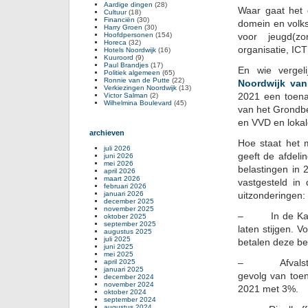
Aardige dingen
(28)
Waar gaat het 
Cultuur
(18)
Financiën
(30)
domein en volk
Harry Groen
(30)
Hoofdpersonen
(154)
voor jeugd(zo
Horeca
(32)
organisatie, ICT
Hotels Noordwijk
(16)
Kuuroord
(9)
Paul Brandjes
(17)
En wie verge
Politiek algemeen
(65)
Ronnie van de Putte
(22)
Noordwijk van
Verkiezingen Noordwijk
(13)
Victor Salman
(2)
2021 een toena
Wilhelmina Boulevard
(45)
van het Grondbe
en VVD en lokal
archieven
Hoe staat het m
juli 2026
geeft de afdeli
juni 2026
mei 2026
belastingen in 
april 2026
maart 2026
vastgesteld in
februari 2026
januari 2026
uitzonderingen:
december 2025
november 2025
– In de Kadern
oktober 2025
september 2025
laten stijgen. 
augustus 2025
juli 2025
betalen deze bel
juni 2025
mei 2025
april 2025
– Afvalstoffe
januari 2025
gevolg van toen
december 2024
november 2024
2021 met 3%.
oktober 2024
september 2024
augustus 2024