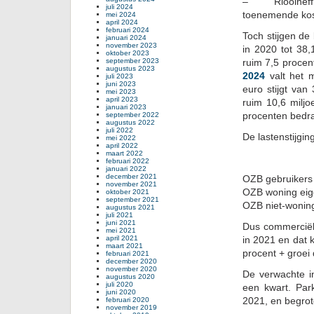
– Rioolheffing
juli 2024
toenemende kos
mei 2024
april 2024
februari 2024
Toch stijgen de
januari 2024
november 2023
in 2020 tot 38,
oktober 2023
september 2023
ruim 7,5 proce
augustus 2023
2024
valt het 
juli 2023
juni 2023
euro stijgt van
mei 2023
april 2023
ruim 10,6 miljo
januari 2023
september 2022
procenten bedr
augustus 2022
juli 2022
De lastenstijgin
mei 2022
april 2022
maart 2022
202
februari 2022
januari 2022
december 2021
OZB gebruik
november 2021
OZB woning e
oktober 2021
september 2021
OZB niet-wonin
augustus 2021
juli 2021
juni 2021
Dus commerciël
mei 2021
april 2021
in 2021 en dat 
maart 2021
procent + groei
februari 2021
december 2020
november 2020
De verwachte in
augustus 2020
juli 2020
een kwart. Par
juni 2020
februari 2020
2021, en begrot
november 2019