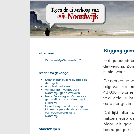
Stijging gem
algemeen
Het gemeentebes
Waarom MijnNoordwijk.nl?
dekkend is. Zon
is niet waar.
recent toegevoegd
Strandtenthouders overtreden
De gemeente wi
de regels
uitgeven en o
Asociaal parkeren
Vijf mannen wethouder in
43.000 inwoner
Noordwijk, geen vrouwen
Roze Zaterdag en Zomerfeest
veel geld, rui
gehandicapten op één dag in
Noordwijk
euro per gezin 
Henk Hoogervorst beëindigt
klinkende periode als voorzitter
Dat lijkt alle
van voetvalvereniging
Noordwijk
miljoen euro d
Maar dit geld
onderwerpen
bedragen per i