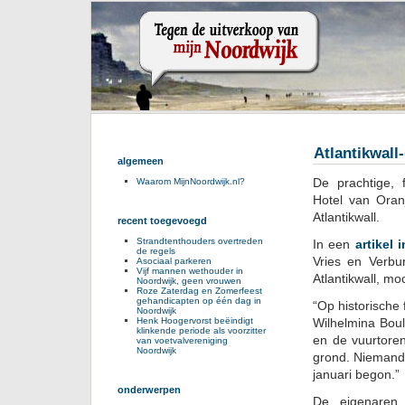
Atlantikwall
algemeen
De prachtige, 
Waarom MijnNoordwijk.nl?
Hotel van Oran
Atlantikwall.
recent toegevoegd
Strandtenthouders overtreden
In een
artikel
de regels
Vries en Verbu
Asociaal parkeren
Vijf mannen wethouder in
Atlantikwall, mo
Noordwijk, geen vrouwen
Roze Zaterdag en Zomerfeest
gehandicapten op één dag in
“Op historische 
Noordwijk
Henk Hoogervorst beëindigt
Wilhelmina Bou
klinkende periode als voorzitter
en de vuurtore
van voetvalvereniging
Noordwijk
grond. Niemand 
januari begon.”
onderwerpen
De eigenaren