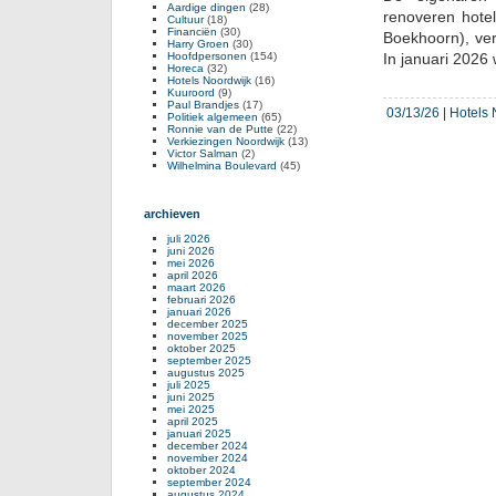
Aardige dingen
(28)
renoveren hote
Cultuur
(18)
Financiën
(30)
Boekhoorn), ve
Harry Groen
(30)
Hoofdpersonen
(154)
In januari 202
Horeca
(32)
Hotels Noordwijk
(16)
Kuuroord
(9)
Paul Brandjes
(17)
03/13/26
|
Hotels 
Politiek algemeen
(65)
Ronnie van de Putte
(22)
Verkiezingen Noordwijk
(13)
Victor Salman
(2)
Wilhelmina Boulevard
(45)
archieven
juli 2026
juni 2026
mei 2026
april 2026
maart 2026
februari 2026
januari 2026
december 2025
november 2025
oktober 2025
september 2025
augustus 2025
juli 2025
juni 2025
mei 2025
april 2025
januari 2025
december 2024
november 2024
oktober 2024
september 2024
augustus 2024