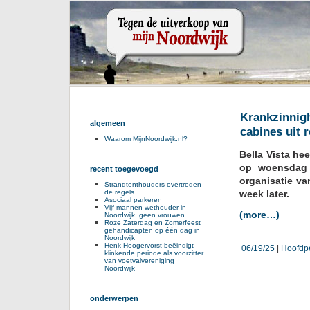
Krankzinnigh
algemeen
cabines uit 
Waarom MijnNoordwijk.nl?
Bella Vista he
op woensdag 
recent toegevoegd
organisatie v
Strandtenthouders overtreden
de regels
week later.
Asociaal parkeren
Vijf mannen wethouder in
(more…)
Noordwijk, geen vrouwen
Roze Zaterdag en Zomerfeest
gehandicapten op één dag in
Noordwijk
Henk Hoogervorst beëindigt
06/19/25
|
Hoofdp
klinkende periode als voorzitter
van voetvalvereniging
Noordwijk
onderwerpen