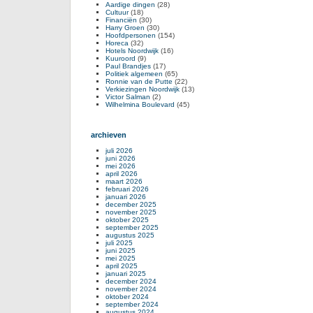
Aardige dingen
(28)
Cultuur
(18)
Financiën
(30)
Harry Groen
(30)
Hoofdpersonen
(154)
Horeca
(32)
Hotels Noordwijk
(16)
Kuuroord
(9)
Paul Brandjes
(17)
Politiek algemeen
(65)
Ronnie van de Putte
(22)
Verkiezingen Noordwijk
(13)
Victor Salman
(2)
Wilhelmina Boulevard
(45)
archieven
juli 2026
juni 2026
mei 2026
april 2026
maart 2026
februari 2026
januari 2026
december 2025
november 2025
oktober 2025
september 2025
augustus 2025
juli 2025
juni 2025
mei 2025
april 2025
januari 2025
december 2024
november 2024
oktober 2024
september 2024
augustus 2024