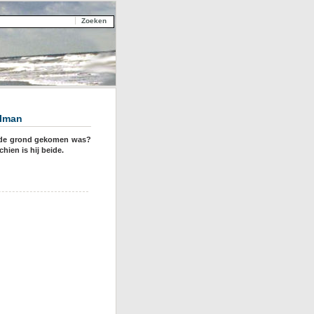
alman
an de grond gekomen was?
ien is hij beide.