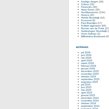
Aardige dingen
(28)
Cultuur
(18)
Financiën
(30)
Harry Groen
(30)
Hoofdpersonen
(154)
Horeca
(32)
Hotels Noordwijk
(16)
Kuuroord
(9)
Paul Brandjes
(17)
Politiek algemeen
(65)
Ronnie van de Putte
(22
Verkiezingen Noordwijk
(
Victor Salman
(2)
Wilhelmina Boulevard
(45
archieven
juli 2026
juni 2026
mei 2026
april 2026
maart 2026
februari 2026
januari 2026
december 2025
november 2025
oktober 2025
september 2025
augustus 2025
juli 2025
juni 2025
mei 2025
april 2025
januari 2025
december 2024
november 2024
oktober 2024
september 2024
augustus 2024