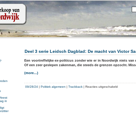
Deel 3 serie Leidsch Dagblad: De macht van Victor S
Een voortreffelijke ex-politicus zonder wie er in Noordwijk niets v
?
Of een zeer geslepen zakenman, die steeds de grenzen opzocht. Missch
(more…)
reden
voor
09/28/24
|
Politiek algemeen
|
Trackback
|
Reacties uitgeschakeld
n
Deel
n
3
feest
ag in
serie
Leidsch
igt
rzitter
Dagblad:
De
macht
van
Victor