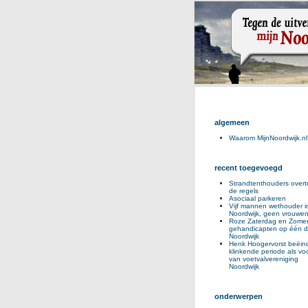
algemeen
Waarom MijnNoordwijk.nl
recent toegevoegd
Strandtenthouders overt
de regels
Asociaal parkeren
Vijf mannen wethouder i
Noordwijk, geen vrouwe
Roze Zaterdag en Zomer
gehandicapten op één d
Noordwijk
Henk Hoogervorst beëind
klinkende periode als voo
van voetvalvereniging
Noordwijk
onderwerpen